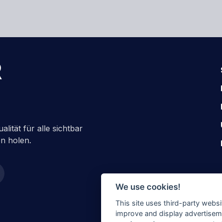
R
ität für alle sichtbar
n holen.
We use cookies!
This site uses third-party websi
improve and display advertisemen