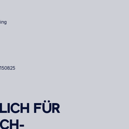
ing
9150825
ICH FÜR
SCH-