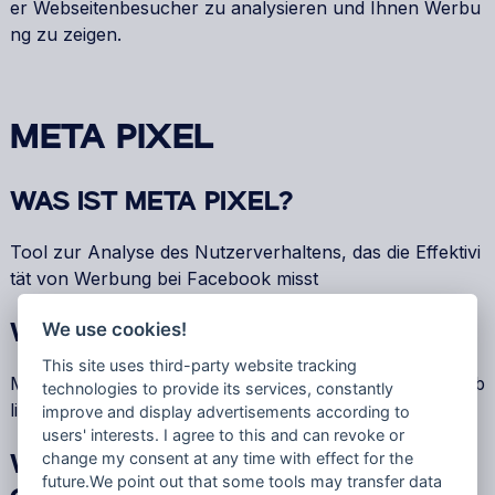
er Webseitenbesucher zu analysieren und Ihnen Werbu
ng zu zeigen.
META PIXEL
WAS IST META PIXEL?
Tool zur Analyse des Nutzerverhaltens, das die Effektivi
tät von Werbung bei Facebook misst
We use cookies!
WER VERARBEITET IHRE DATEN?
This site uses third-party website tracking
Meta Platforms Ireland Ltd., 4 Grand Canal Square, Dub
technologies to provide its services, constantly
lin 2, Irland
improve and display advertisements according to
users' interests. I agree to this and can revoke or
change my consent at any time with effect for the
WURDE EIN VERTRAG ÜBER AUFTRA
future.We point out that some tools may transfer data