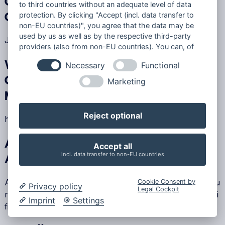
GSVERARBEITUNG MIT META PIXEL
to third countries without an adequate level of data
protection. By clicking "Accept (incl. data transfer to
GESCHLOSSEN?
non-EU countries)", you agree that the data may be
used by us as well as by the respective third-party
Ja
providers (also from non-EU countries). You can, of
course, change your cookie settings at any time.
WO FINDEN SIE WEITERE INFORMATI
Necessary
Functional
ONEN ÜBER DEN DATENSCHUTZ BEI
Marketing
META PIXEL?
Reject optional
https://de-de.facebook.com/about/privacy/
AUF WELCHER GRUNDLAGE ÜBERTR
Accept all
incl. data transfer to non-EU countries
AGEN WIR IHRE DATEN IN DIE USA?
Auf Grundlage des Angemessenheitsbeschlusses der Eu
Cookie Consent by
Privacy policy
Legal Cockpit
ropäischen Kommission sowie der entsprechenden Zerti
Imprint
Settings
fizierung des Unternehmens.